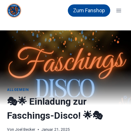
Zum
Zum Fanshop
Inhalt
springen
ALLGEMEIN
🎭🌟 Einladung zur
Faschings-Disco! 🌟🎭
Von
Joel Becker
Januar 21, 2025