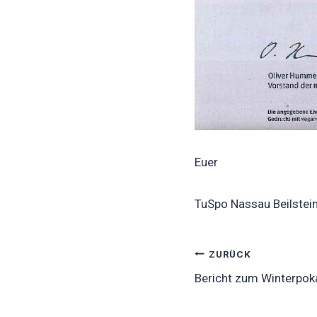
Euer
TuSpo Nassau Beilste
Beitragsnavig
ZURÜCK
Bericht zum Winterpok