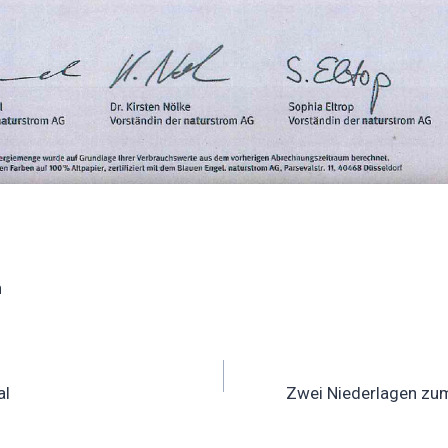
in
ation
al
Zwei Niederlagen zu