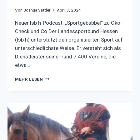
Von
Joshua Sattler
April 3, 2024
Neuer lsb h-Podcast: „Sportgebabbel“ zu Öko-
Check und Co.Der Landessportbund Hessen
(lsb h) unterstützt den organisierten Sport auf
unterschiedlichste Weise. Er versteht sich als
Dienstleister seiner rund 7.400 Vereine, die
etwa…
NEUER
MEHR LESEN
LSB
H-
PODCAST:
„SPORTGEBABBEL“
ZU
ÖKO-
CHECK
UND
CO.