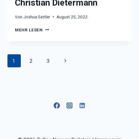
Christian Dietermann
Von
Joshua Sattler
August 25, 2022
CHRISTIAN
MEHR LESEN
DIETERMANN
Seitennavigation
Nächste
1
2
3
Seite