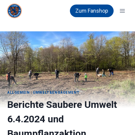
Zum
Zum Fanshop
Inhalt
springen
ALLGEMEIN
|
UMWELT&ENGAGEMENT
Berichte Saubere Umwelt
6.4.2024 und
Baumpflanzaktion