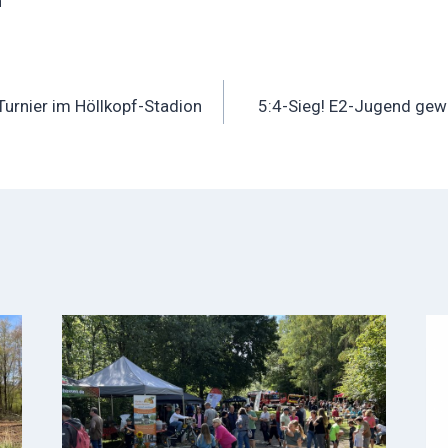
n
ation
Turnier im Höllkopf-Stadion
5:4-Sieg! E2-Jugend gewi