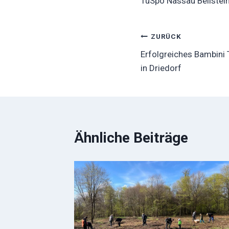
TuSpo Nassau Beilstei
Beitragsnavig
ZURÜCK
Erfolgreiches Bambini 
in Driedorf
Ähnliche Beiträge