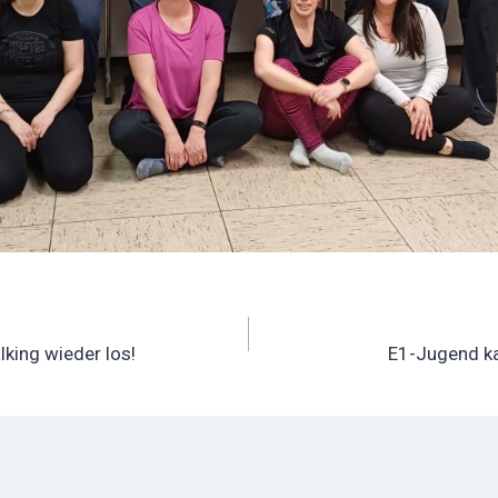
ation
lking wieder los!
E1-Jugend ka