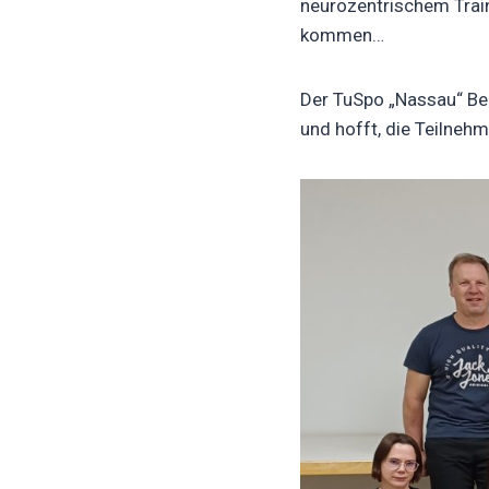
neurozentrischem Trai
kommen…
Der TuSpo „Nassau“ Bei
und hofft, die Teilneh