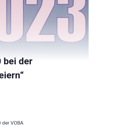
 bei der
eiern“
0 der VOBA