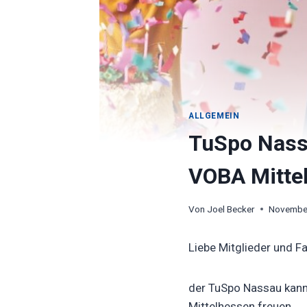
ALLGEMEIN
TuSpo Nassa
VOBA Mittel
Von
Joel Becker
November
Liebe Mitglieder und F
der TuSpo Nassau kann
Mittelhessen freuen.