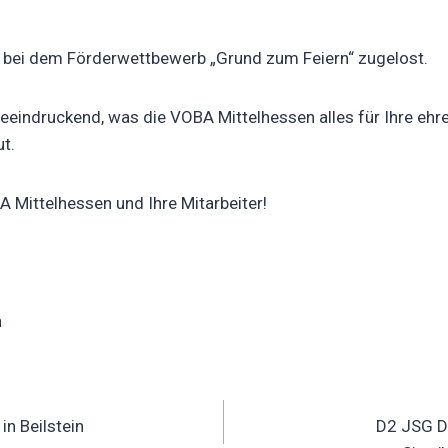
s bei dem Förderwettbewerb „Grund zum Feiern“ zugelost.
beeindruckend, was die VOBA Mittelhessen alles für Ihre ehr
ut.
A Mittelhessen und Ihre Mitarbeiter!
in
ation
in Beilstein
D2 JSG Dr