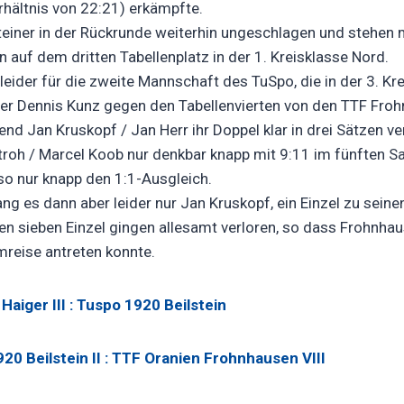
rhältnis von 22:21) erkämpfte.
steiner in der Rückrunde weiterhin ungeschlagen und stehen
 auf dem dritten Tabellenplatz in der 1. Kreisklasse Nord.
leider für die zweite Mannschaft des TuSpo, die in der 3. Kr
ler Dennis Kunz gegen den Tabellenvierten von den TTF Froh
d Jan Kruskopf / Jan Herr ihr Doppel klar in drei Sätzen ve
roh / Marcel Koob nur denkbar knapp mit 9:11 im fünften S
o nur knapp den 1:1-Ausgleich.
ang es dann aber leider nur Jan Kruskopf, ein Einzel zu sein
en sieben Einzel gingen allesamt verloren, so dass Frohnha
mreise antreten konnte.
Haiger III : Tuspo 1920 Beilstein
20 Beilstein II : TTF Oranien Frohnhausen VIII