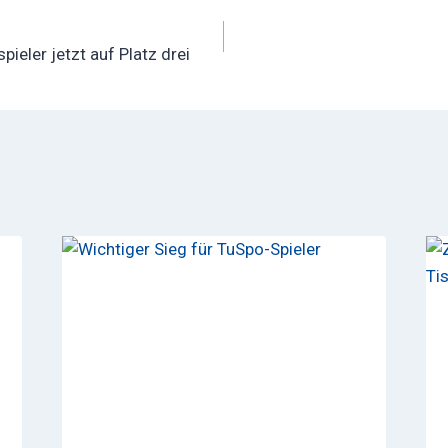
ation
pieler jetzt auf Platz drei