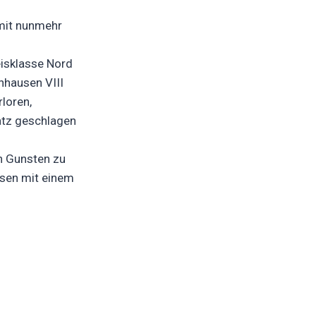
 mit nunmehr
eisklasse Nord
nhausen VIII
rloren,
atz geschlagen
en Gunsten zu
usen mit einem