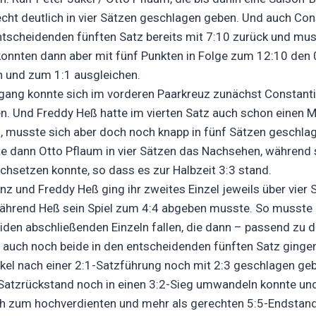
echt deutlich in vier Sätzen geschlagen geben. Und auch Con
tscheidenden fünften Satz bereits mit 7:10 zurück und muss
konnten dann aber mit fünf Punkten in Folge zum 12:10 den
n und zum 1:1 ausgleichen.
gang konnte sich im vorderen Paarkreuz zunächst Constantin
n. Und Freddy Heß hatte im vierten Satz auch schon einen M
, musste sich aber doch noch knapp in fünf Sätzen geschla
te dann Otto Pflaum in vier Sätzen das Nachsehen, während s
rchsetzen konnte, so dass es zur Halbzeit 3:3 stand.
nz und Freddy Heß ging ihr zweites Einzel jeweils über vier 
ährend Heß sein Spiel zum 4:4 abgeben musste. So musste 
iden abschließenden Einzeln fallen, die dann – passend zu 
 auch noch beide in den entscheidenden fünften Satz ginge
äkel nach einer 2:1-Satzführung noch mit 2:3 geschlagen ge
-Satzrückstand noch in einen 3:2-Sieg umwandeln konnte un
ch zum hochverdienten und mehr als gerechten 5:5-Endstand