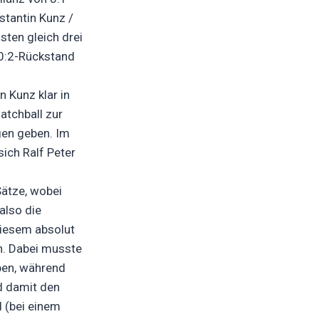
stantin Kunz /
ten gleich drei
 0:2-Rückstand
 Kunz klar in
atchball zur
gen geben. Im
ich Ralf Peter
Sätze, wobei
also die
diesem absolut
n. Dabei musste
ben, während
d damit den
 (bei einem