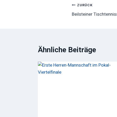
Beitragsnavig
ZURÜCK
Beilsteiner Tischtenniss
Ähnliche Beiträge