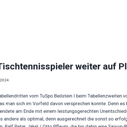
Tischtennisspieler weiter auf Pl
 2024
abellendritten vom TuSpo Beilstein I beim Tabellenzweiten 
s, was man sich im Vorfeld davon versprechen konnte. Denn es 
endete am Ende mit einem leistungsgerechten Unentschied
les andere als optimal, denn ausgerechnet die sonst so erfo
 Ralf Peter Jäkel / Otto Pflaum, die bis dahin eine Saison-B