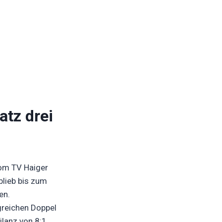
atz drei
vom TV Haiger
blieb bis zum
en.
lgreichen Doppel
ilanz von 8:1