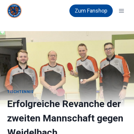
Zum
Zum Fanshop
Inhalt
springen
TISCHTENNIS
Erfolgreiche Revanche der
zweiten Mannschaft gegen
Weidelbach