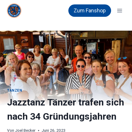
Zum
Zum Fanshop
Inhalt
springen
TANZEN
Jazztanz Tänzer trafen sich
nach 34 Gründungsjahren
Von
Joel Becker
Juni 26, 2023