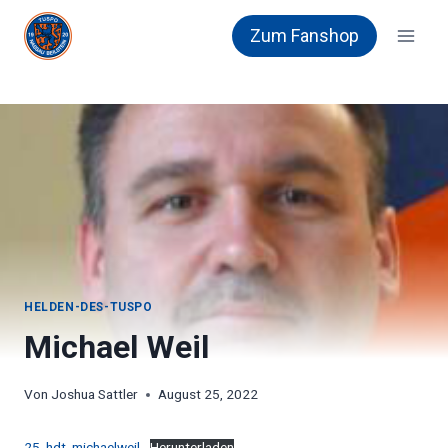
Zum
Zum Fanshop
Inhalt
springen
HELDEN-DES-TUSPO
Michael Weil
Von
Joshua Sattler
August 25, 2022
25_hdt_michaelweil
Herunterladen