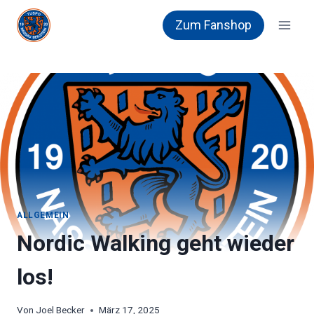
Zum
Zum Fanshop
Inhalt
springen
ALLGEMEIN
Nordic Walking geht wieder
los!
Von
Joel Becker
März 17, 2025