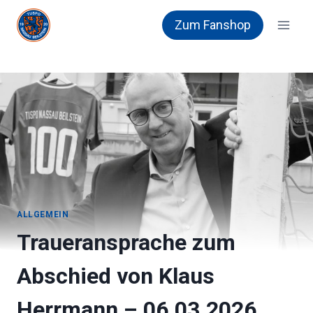
Zum
Zum Fanshop
Inhalt
springen
ALLGEMEIN
Traueransprache zum
Abschied von Klaus
Herrmann – 06.03.2026