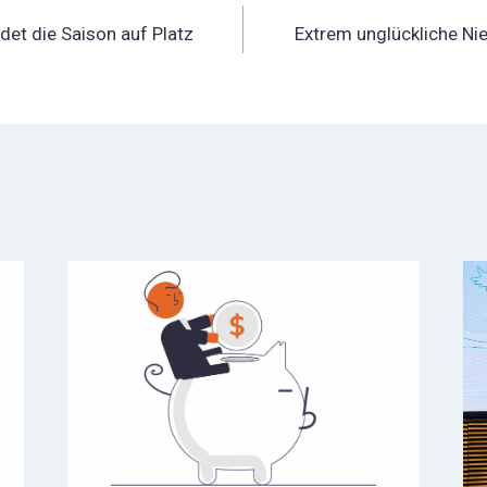
ation
et die Saison auf Platz
Extrem unglückliche Ni