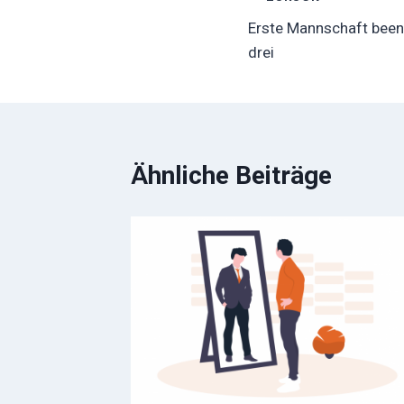
Beitragsnavig
Erste Mannschaft beend
drei
Ähnliche Beiträge