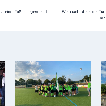
ation
lsteiner Fußballlegende ist
Weihnachtsfeier der Turn
Turn