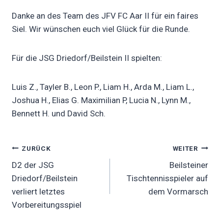
Danke an des Team des JFV FC Aar II für ein faires
Siel. Wir wünschen euch viel Glück für die Runde.
Für die JSG Driedorf/Beilstein II spielten:
Luis Z., Tayler B., Leon P., Liam H., Arda M., Liam L.,
Joshua H., Elias G. Maximilian P, Lucia N., Lynn M.,
Bennett H. und David Sch.
Beitragsnavigation
ZURÜCK
WEITER
D2 der JSG
Beilsteiner
Driedorf/Beilstein
Tischtennisspieler auf
verliert letztes
dem Vormarsch
Vorbereitungsspiel