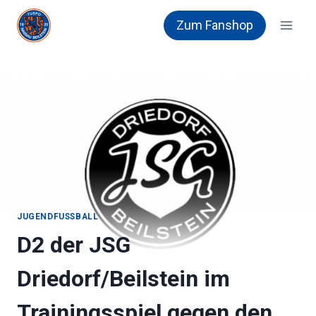
Zum
Zum Fanshop
Inhalt
springen
JUGENDFUSSBALL
D2 der JSG
Driedorf/Beilstein im
Trainingsspiel gegen den