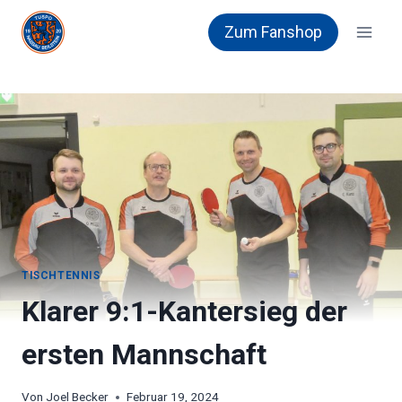
Zum
Zum Fanshop
Inhalt
springen
TISCHTENNIS
Klarer 9:1-Kantersieg der
ersten Mannschaft
Von
Joel Becker
Februar 19, 2024