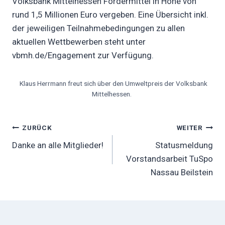
Volksbank Mittelhessen Fördermittel in Höhe von
rund 1,5 Millionen Euro vergeben. Eine Übersicht inkl.
der jeweiligen Teilnahmebedingungen zu allen
aktuellen Wettbewerben steht unter
vbmh.de/Engagement zur Verfügung.
Klaus Herrmann freut sich über den Umweltpreis der Volksbank
Mittelhessen.
Beitragsnavigation
ZURÜCK
WEITER
Danke an alle Mitglieder!
Statusmeldung
Vorstandsarbeit TuSpo
Nassau Beilstein