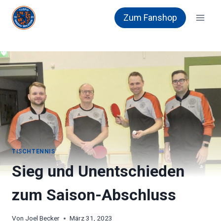
Zum
Zum Fanshop
Inhalt
springen
TISCHTENNIS
Sieg und Unentschieden
zum Saison-Abschluss
Von
Joel Becker
März 31, 2023