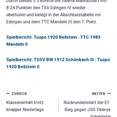
Durch dieses 5:5 konnte die zweite Mannschaft mit
8:24 Punkten den TSV Edingen IV wieder
überholen und belegt in der Abschlusstabelle vor
Edingen und dem TTC Mandeln III den 7. Platz.
Spielbericht: Tuspo 1920 Beilstein : TTC 1983
Mandeln II
Spielbericht: TSSV BW 1912 Schönbach III : Tuspo
1920 Beilstein II
Beitragsnavigation
ZURÜCK
WEITER
Klassenerhalt trotz
Rückrundenstart der E1:
knapper Niederlage
Sieg gegen JSG Oberes
Scheldetal