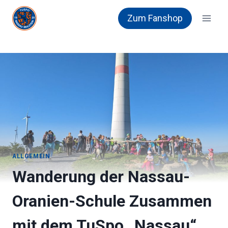
Zum
Zum Fanshop
Inhalt
springen
ALLGEMEIN
Wanderung der Nassau-
Oranien-Schule Zusammen
mit dem TuSpo „Nassau“