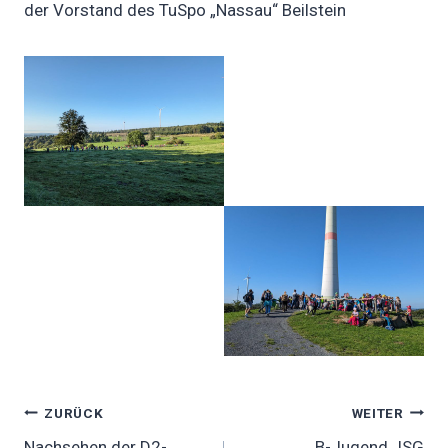
der Vorstand des TuSpo „Nassau“ Beilstein
Beitragsnavigation
ZURÜCK
WEITER
Nachsehen der D2-
B-Jugend JSG