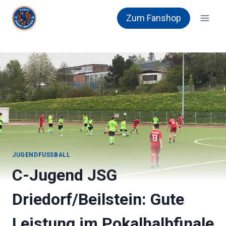
Zum
Zum Fanshop
Inhalt
springen
JUGENDFUSSBALL
C-Jugend JSG
Driedorf/Beilstein: Gute
Leistung im Pokalhalbfinale