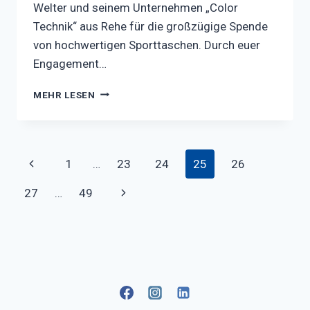
Welter und seinem Unternehmen „Color
Technik“ aus Rehe für die großzügige Spende
von hochwertigen Sporttaschen. Durch euer
Engagement…
GEMEINSAM
MEHR LESEN
STARK
–
HERZLICHEN
DANK
Seitennavigation
Vorherige
1
…
23
24
25
26
FÜR
EURE
Seite
Nächste
27
…
49
UNTERSTÜTZUNG!
Seite