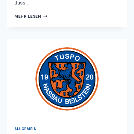
dass…
D-
MEHR LESEN
JUNIOREN
ERREICHEN
DAS
KLEINE
FINALE
IN
GEMÜNDEN
(WOHRA)
ALLGEMEIN