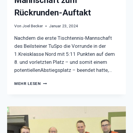
Mannschaft zum
Rückrunden-Auftakt
Von
Joel Becker
Januar 23, 2024
Nachdem die erste Tischtennis-Mannschaft
des Beilsteiner TuSpo die Vorrunde in der
1.Kreisklasse Nord mit 5:11 Punkten auf dem
8. und vorletzten Platz – und somit einem
potentiellenAbstiegsplatz – beendet hatte,…
WICHTIGER
MEHR LESEN
SIEG
FÜR
DIE
ERSTE
MANNSCHAFT
ZUM
RÜCKRUNDEN-
AUFTAKT