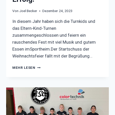
Von
Joel Becker
Dezember 24, 2023
In diesem Jahr haben sich die Turnkids und
das Eltern-Kind-Turnen
zusammengeschlossen und feiern ein
rauschendes Fest mit viel Musik und gutem
Essen imSportheim.Der Startschuss der
Weihnachtsfeier fällt mit der Begrüßung…
WEIHNACHTSFEIER
MEHR LESEN
DER
TURNKIDS
&
DES
ELTERN-
KIND-
TURNEN
WAR
EIN